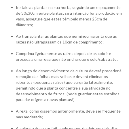
Instale as plantas na sua horta, seguindo um espaçamento
de 30x30cm entre plantas; se a intenção for a produção em
vaso, assegure que estes têm pelo menos 25cm de
diâmetro;
Ao transplantar as plantas que germinou, garanta que as
raízes não ultrapassam os 10cm de comprimento;
Comprima ligeiramente as raízes depois de as cobrir e
proceda a uma rega que não encharque o solo/substrato;
Ao longo do desenvolvimento da cultura deverá proceder à
remoção das folhas mais velhas e deverá eliminar os
rebentos (pequenas raízes) que surgirão lateralmente,
permitindo que a planta concentre a sua atividade no
desenvolvimento de frutos; (pode guardar estes estolhos
para dar origem a novas plantas!)
A rega, como dissemos anteriormente, deve ser frequente,
mas moderada;
A colheita deve ser feita pelo menos de dois em dois dias,