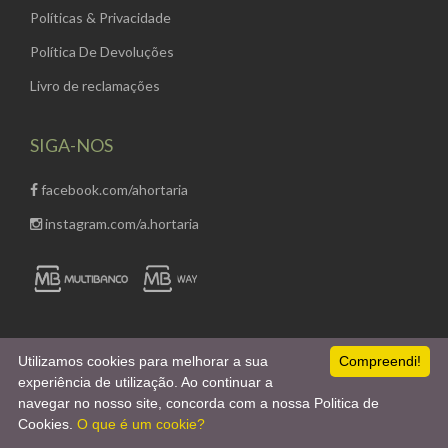
Políticas & Privacidade
Política De Devoluções
Livro de reclamações
SIGA-NOS
facebook.com/ahortaria
instagram.com/a.hortaria
Utilizamos cookies para melhorar a sua
Compreendi!
experiência de utilização. Ao continuar a
Empowered with
by
Webincode.com
navegar no nosso site, concorda com a nossa Politica de
Cookies.
O que é um cookie?
all rights reserved ©
Hortaria