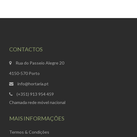
CONTACTOS
Rua do Passeio Alegre 20
4150-570 Porto
info@hortaria.pt
(+351) 913 954 459
Chamada rede móvel nacional
MAIS INFORMAÇÕES
Termos & Condições