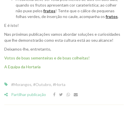
quando os frutos apresentam cor caraterística; ao colher
não puxe pelos
frutos
! Tente que o cálice de pequenas
folhas verdes, de inserção no caule, acompanha os
frutos
.
E é isto!
Nas próximas publicações vamos abordar soluções e curiosidades
que lhe demonstrarão como esta cultura está ao seu alcance!
Deixamos-lhe, entretanto,
Votos de boas sementeiras e de boas colheitas!
A Equipa da Hortaria
#Morangos
,
#Outubro
,
#Horta
Partilhar publicação