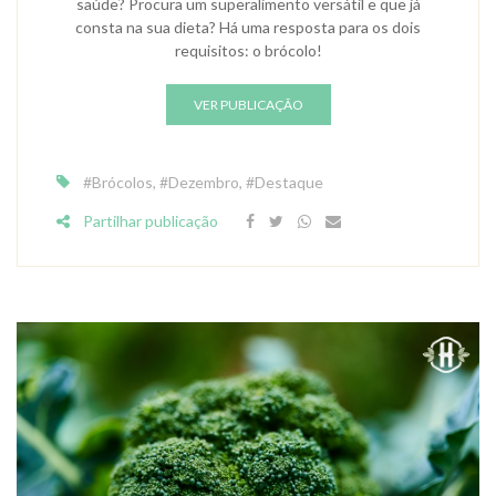
saúde? Procura um superalimento versátil e que já
consta na sua dieta? Há uma resposta para os dois
requisitos: o brócolo!
VER PUBLICAÇÃO
#Brócolos
,
#Dezembro
,
#Destaque
Partilhar publicação