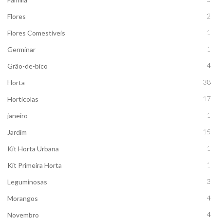
2
Flores
1
Flores Comestíveis
1
Germinar
4
Grão-de-bico
38
Horta
17
Hortícolas
1
janeiro
15
Jardim
1
Kit Horta Urbana
1
Kit Primeira Horta
3
Leguminosas
4
Morangos
4
Novembro