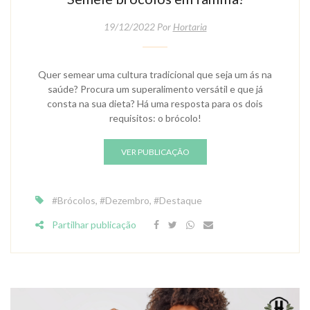
19/12/2022 Por
Hortaria
Quer semear uma cultura tradicional que seja um ás na
saúde? Procura um superalimento versátil e que já
consta na sua dieta? Há uma resposta para os dois
requisitos: o brócolo!
VER PUBLICAÇÃO
#Brócolos
,
#Dezembro
,
#Destaque
Partilhar publicação