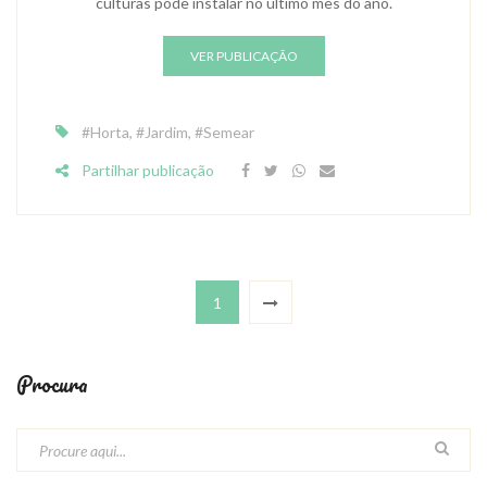
culturas pode instalar no último mês do ano.
VER PUBLICAÇÃO
#Horta
,
#Jardim
,
#Semear
Partilhar publicação
1
Procura