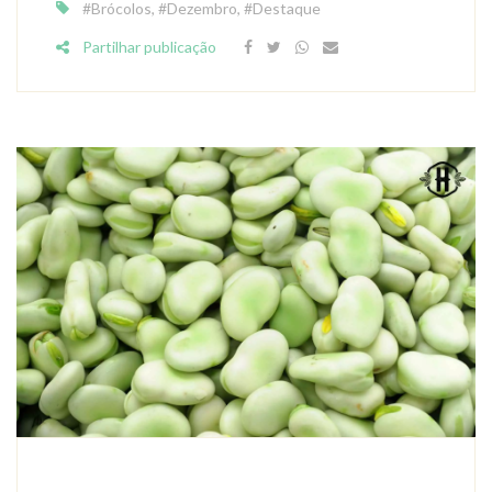
#Brócolos
,
#Dezembro
,
#Destaque
Partilhar publicação