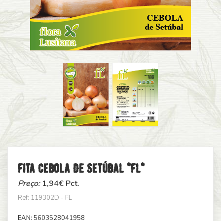
Fita Cebola De Setúbal *fl*
Preço:
1,94
€ Pct.
Ref: 119302D - FL
EAN:
5603528041958