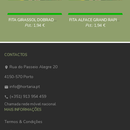
FITA GIRASSOL DOBRADO *FL*
FITA ALFACE GRAND RAPIDS *FL*
Pct.:
1,94
€
Pct.:
1,94
€
CONTACTOS
Rua do Passeio Alegre 20
4150-570 Porto
info@hortaria.pt
(+351) 913 954 459
Chamada rede móvel nacional
MAIS INFORMAÇÕES
Termos & Condições