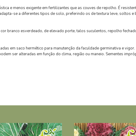
ca e menos exigente em fertilizantes que as couves de repolho. É resisten
adapta-se a diferentes tipos de solo, preferindo os de textura leve, soltos
ranco esverdeado, de elevado porte, talos suculentos, repolho fechado 
em saco hermético para manutenção da faculdade germinativa e vigor. C
podem ser alteradas em função do clima, região ou maneio. Sementes impr