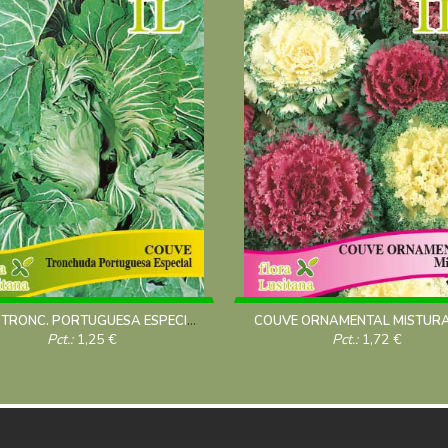
COUVE TRONC. PORTUGUESA ESPECIAL 10g
COUVE ORNAMENTAL MISTURA
Pct.:
1,25
€
Pct.:
1,72
€