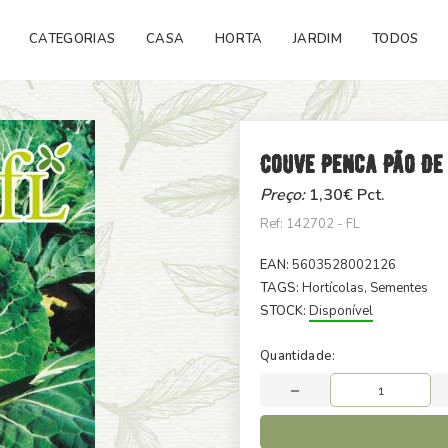
CATEGORIAS
CASA
HORTA
JARDIM
TODOS
Couve Penca Pão De
Preço:
1,30
€ Pct.
Ref: 142702 - FL
EAN:
5603528002126
TAGS:
Hortícolas
, Sementes
STOCK:
Disponível
Quantidade: