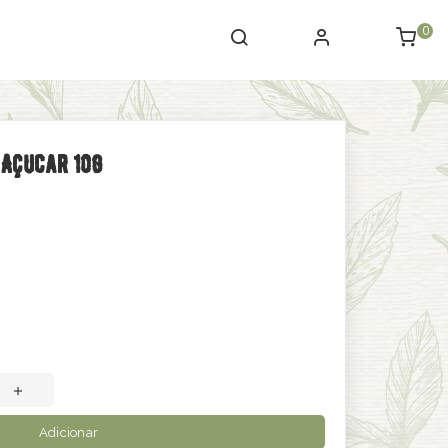
0
 Açucar 10g
Adicionar