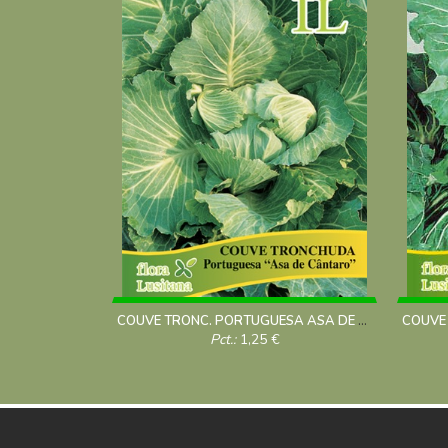
COUVE TRONC. PORTUGUESA ASA DE CANTARO 10g
Pct.:
1,25
€